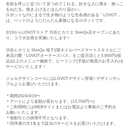
名前を呼ぶと近づいて見つめてくれる。好きな人に懐き、抱っこ
をねだる。抱き上げるとほんのり温かい。
ロボットなのにまるで生き物のような生命感がある「LOVOT」
は、ペットのようにだんだん家族になるロボットです。
3/19からLOVOTストア 渋谷ヒカリエ ShinQs店オープンにあた
り、コラボ企画を実施いたします✨
渋谷ヒカリエ ShinQs 地下1階ネイルバースマートスタイルにご
来店の際「LOVOTオーナーズパス」をご提示頂くと3,850円(税
込)以上のメニュー施術で、ピーリング(手肌の角質のお手入れ)を
サービスいたします！
ジェルデザインコースにはLOVOTデザイン登場✨デザインサン
プルよりお選びいただけます。
＊期間2024/3/19〜
＊アートにより金額が変わります。(13,750円〜)
＊ご利用時にはWEBサイトまたはお電話より事前のご予約を
お願いいたします。
＊他割引との併用不可となります。
＊同伴者の方1名まで該当のサービスをお受けいただけます。