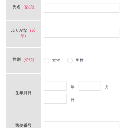
氏名
(必須)
ふりがな
(必
須)
性別
(必須)
女性
男性
年
月
生年月日
日
郵便番号