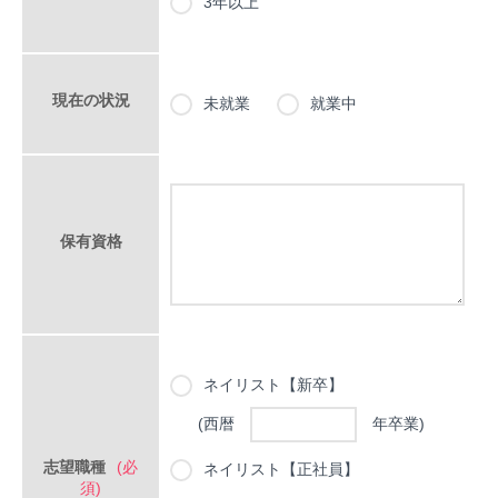
3年以上
MEMBERS
- 人を知る
現在の状況
未就業
就業中
- 社員インタビュー
- 座談会
COMPANY
- 会社を知る
保有資格
- 教育制度
- 人事制度
- 環境・福利厚生
APPLICATION
ネイリスト【新卒】
- 募集要項
(西暦
年卒業)
ENTRY
志望職種
(必
ネイリスト【正社員】
- エントリー
須)