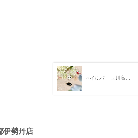
ネイルバー 玉川髙島屋S・C店
都伊勢丹店