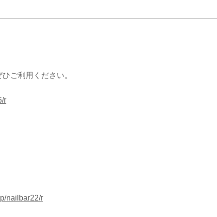
ぜひご利用ください。
/r
jp/nailbar22/r