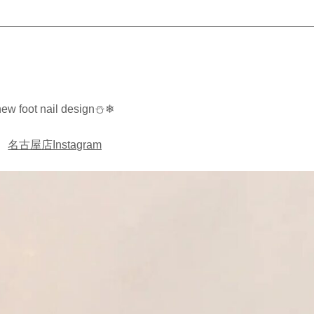
new foot nail design⛄️❄
名古屋店Instagram